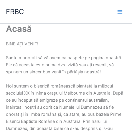
Skip
FRBC
to
Main
content
Acasă
Men
BINE AȚI VENIT!
Suntem onorați să vă avem ca oaspete pe pagina noastră.
Fie că aceasta este prima dvs. vizită sau ați revenit, vă
spunem un sincer bun venit în părtășia noastră!
Noi suntem o biserică românească plantată la mijlocul
secolului XX în inima orașului Melbourne din Australia. După
ce au început să emigreze pe continentul australian,
înaintașii noștri au dorit ca Numele lui Dumnezeu să fie
onorat și în limba română și, ca atare, au pus bazele Primei
Biserici Baptiste Române din Australia. Prin harul lui
Dumnezeu, din această biserică s-au desprins și s-au