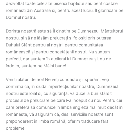
dezvoltat toate celelalte biserici baptiste sau penticostale
românești din Australia și, pentru acest lucru, Îl glorificăm pe
Domnul nostru.
Dorința noastră este să Îl cinstim pe Dumnezeu, Mântuitorul
nostru, și să ne lăsăm prelucrați și folosiți prin puterea
Duhului Sfânt pentru ai noștri, pentru comunitatea
românească și pentru concetățenii noștri. Nu suntem
perfecți, dar suntem în atelierul lui Dumnezeu și, nu ne
îndoim, suntem pe Mâini bune!
Veniți alături de noi! Ne veți cunoaște și, sperăm, veți
confirma că, în ciuda imperfecțiunilor noastre, Dumnezeul
nostru este loial și, cu siguranță, va duce la bun sfârșit
procesul de prelucrare pe care l-a început cu noi. Pentru cei
care preferă să comunice în limba engleză mai mult decât în
românește, vă asigurăm că, deși serviciile noastre sunt
preponderent în limba română, oferim traducere fără
probleme.